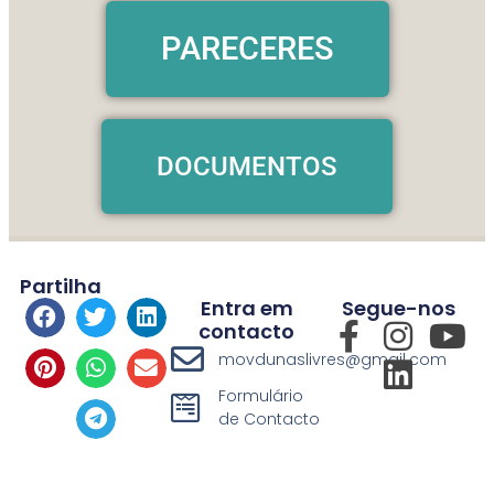
PARECERES
DOCUMENTOS
Partilha
Entra em
Segue-nos
contacto
movdunaslivres@gmail.com
Formulário
de Contacto