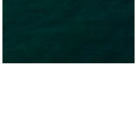
La Costa Azul (Côte Bleue), qui s’étend de Tróia à
Melides, constitue la plus longue portion de littoral
véritablement sauvage du Portugal qui subsiste. Ce
sont 40 km de plages bordées de dunes, de lagunes et
de marécages, qui abritent une biodiversité