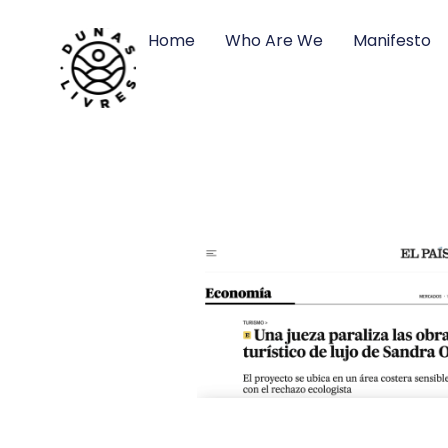
Home
Who Are We
Manifesto