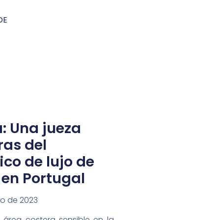
DE
a: Una jueza
ras del
ico de lujo de
en Portugal
ço de 2023
 área costera sensible en la