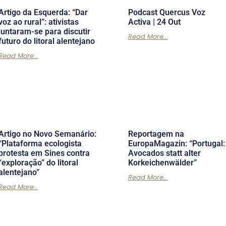
Artigo da Esquerda: “Dar
Podcast Quercus Voz
voz ao rural”: ativistas
Activa | 24 Out
juntaram-se para discutir
Read More...
futuro do litoral alentejano
Read More...
Artigo no Novo Semanário:
Reportagem na
“Plataforma ecologista
EuropaMagazin: “Portugal:
protesta em Sines contra
Avocados statt alter
“exploração” do litoral
Korkeichenwälder”
alentejano”
Read More...
Read More...