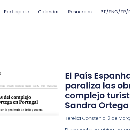
Participate
Calendar
Resources
PT/ENG/FR/
El País Espanh
paraliza las ob
complejo turíst
Sandra Ortega 
Tereixa Constenla, 2 de Mar
El proyecto se ubica en un