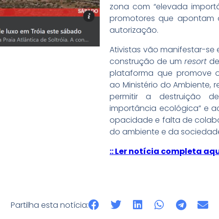
zona com “elevada importâ
promotores que apontam 
autorização.
Ativistas vão manifestar-se
construção de um
resort
de 
plataforma que promove o
ao Ministério do Ambiente, r
permitir a destruição 
importância ecológica” e a
opacidade e falta de cola
do ambiente e da sociedade c
:: Ler notícia completa aqui
Partilha esta notícia: