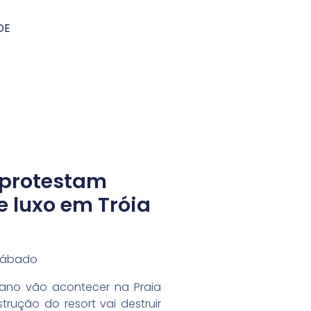
DE
 protestam
e luxo em Tróia
 Sábado
no vão acontecer na Praia
strução do resort vai destruir