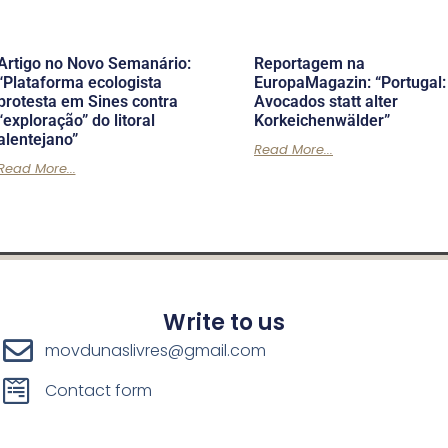
Artigo no Novo Semanário:
Reportagem na
“Plataforma ecologista
EuropaMagazin: “Portugal:
protesta em Sines contra
Avocados statt alter
“exploração” do litoral
Korkeichenwälder”
alentejano”
Read More...
Read More...
Write to us
movdunaslivres@gmail.com
Contact form