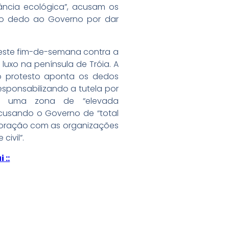
ncia ecológica”, acusam os
o dedo ao Governo por dar
 este fim-de-semana contra a
luxo na península de Tróia. A
 protesto aponta os dedos
esponsabilizando a tutela por
de uma zona de “elevada
cusando o Governo de “total
boração com as organizações
ivil”.
 ::