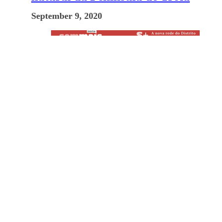
September 9, 2020
Sem Mais: Associação considera
“abusivo” interesse público de
projeto turístico em Grândola
April 20, 2023
Previous post