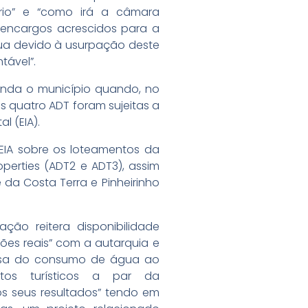
tório” e “como irá a câmara
 encargos acrescidos para a
a devido à usurpação deste
tável”.
inda o município quando, no
s quatro ADT foram sujeitas a
l (EIA).
EIA sobre os loteamentos da
perties (ADT2 e ADT3), assim
a Costa Terra e Pinheirinho
ção reitera disponibilidade
ões reais” com a autarquia e
orosa do consumo de água ao
tos turísticos a par da
s seus resultados” tendo em