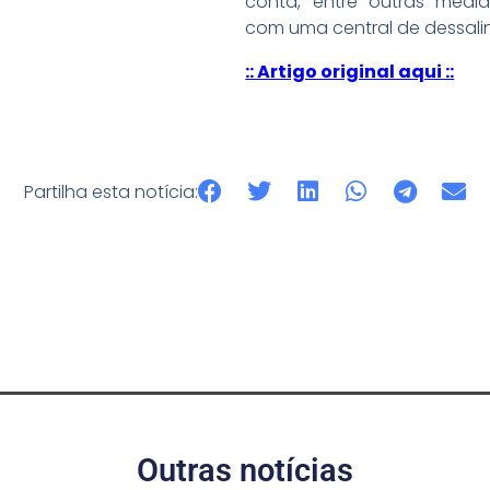
conta, entre outras medid
com uma central de dessali
:: Artigo original aqui ::
Partilha esta notícia:
Outras notícias