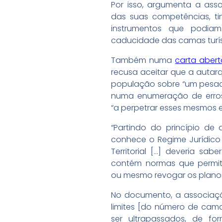
Por isso, argumenta a asso
das suas competências, ti
instrumentos que podia
caducidade das camas turíst
Também numa
carta abert
recusa aceitar que a autarq
população sobre “um pesa
numa enumeração de erros
“a perpetrar esses mesmos er
“Partindo do princípio d
conhece o Regime Jurídico
Territorial […] deveria sab
contém normas que permit
ou mesmo revogar os planos
No documento, a associaçã
limites [do número de cama
ser ultrapassados, de f