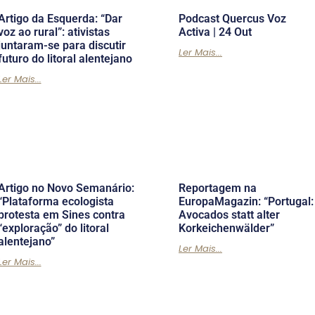
Artigo da Esquerda: “Dar
Podcast Quercus Voz
voz ao rural”: ativistas
Activa | 24 Out
juntaram-se para discutir
Ler Mais...
futuro do litoral alentejano
Ler Mais...
Artigo no Novo Semanário:
Reportagem na
“Plataforma ecologista
EuropaMagazin: “Portugal:
protesta em Sines contra
Avocados statt alter
“exploração” do litoral
Korkeichenwälder”
alentejano”
Ler Mais...
Ler Mais...