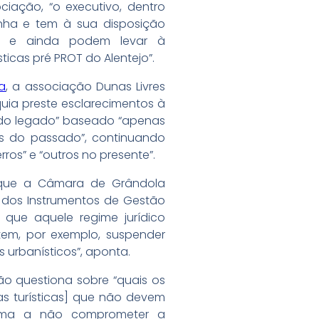
ciação, “o executivo, dentro
nha e tem à sua disposição
m e ainda podem levar à
icas pré PROT do Alentejo”.
a
, a associação Dunas Livres
uia preste esclarecimentos à
do legado” baseado “apenas
 do passado”, continuando
ros” e “outros no presente”.
e que a Câmara de Grândola
 dos Instrumentos de Gestão
er que aquele regime jurídico
em, por exemplo, suspender
 urbanísticos”, aponta.
o questiona sobre “quais os
s turísticas] que não devem
orma a não comprometer a