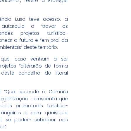
oncelho”, refere a Proteger
ncia Lusa teve acesso, a
autarquia a “travar os
ndes projetos turístico-
lanear o futuro e “em prol da
ientais” deste território.
 que, caso venham a ser
rojetos “alterarão de forma
” deste concelho do litoral
ada “Que esconde a Câmara
 organização acrescenta que
ucos promotores turístico-
strangeiros e sem quaisquer
ão se podem sobrepor aos
l”.