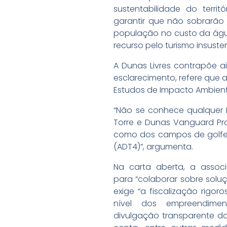
sustentabilidade do terri
garantir que não sobrarão
população no custo da águ
recurso pelo turismo insusten
A Dunas Livres contrapõe a
esclarecimento, refere que a
Estudos de Impacto Ambienta
“Não se conhece qualquer 
Torre e Dunas Vanguard Pro
como dos campos de golfe d
(ADT4)”, argumenta.
Na carta aberta, a associa
para “colaborar sobre soluç
exige “a fiscalização rig
nível dos empreendimen
divulgação transparente do