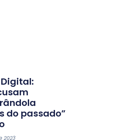
Digital:
acusam
Grândola
os do passado”
o
e 2023