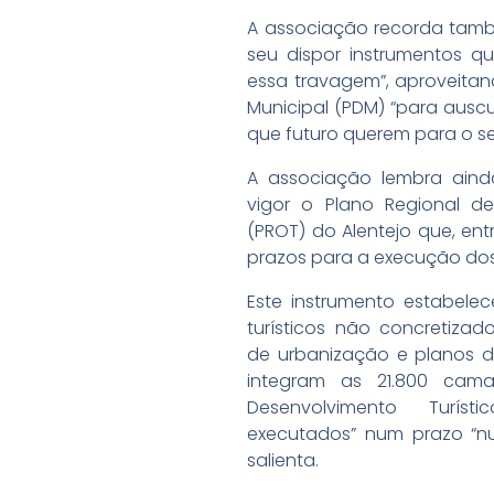
A associação recorda tamb
seu dispor instrumentos q
essa travagem”, aproveitand
Municipal (PDM) “para auscu
que futuro querem para o s
A associação lembra aind
vigor o Plano Regional de
(PROT) do Alentejo que, ent
prazos para a execução dos
Este instrumento estabele
turísticos não concretiza
de urbanização e planos d
integram as 21.800 cama
Desenvolvimento Turís
executados” num prazo “nu
salienta.