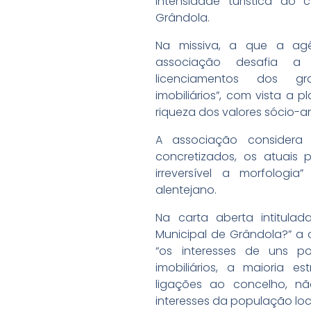
intensidade turística do c
Grândola.
Na missiva, a que a agê
associação desafia a 
licenciamentos dos gra
imobiliários”, com vista a p
riqueza dos valores sócio-amb
A associação considera
concretizados, os atuais p
irreversível a morfologia
alentejano.
Na carta aberta intitul
Municipal de Grândola?” a
“os interesses de uns po
imobiliários, a maioria e
ligações ao concelho, n
interesses da população loca