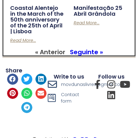
Coastal Alentejo
Manifestação 25
in the March of the
Abril Grândola
50th anniversary
Read More...
of the 25th of April
| Lisboa
Read More...
« Anterior
Seguinte »
Share
Write to us
Follow us
movdunaslivres@gmail.com
Contact
form