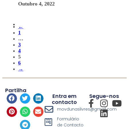
Outubro 4, 2022
←
1
…
3
4
5
6
→
Partilha
Entra em
Segue-nos
contacto
movdunaslivres@gmail.com
Formulário
de Contacto