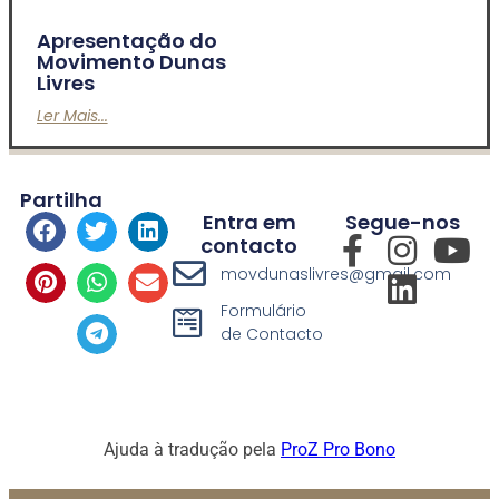
Apresentação do
Movimento Dunas
Livres
Ler Mais...
Partilha
Entra em
Segue-nos
contacto
movdunaslivres@gmail.com
Formulário
de Contacto
Ajuda à tradução pela
ProZ Pro Bono