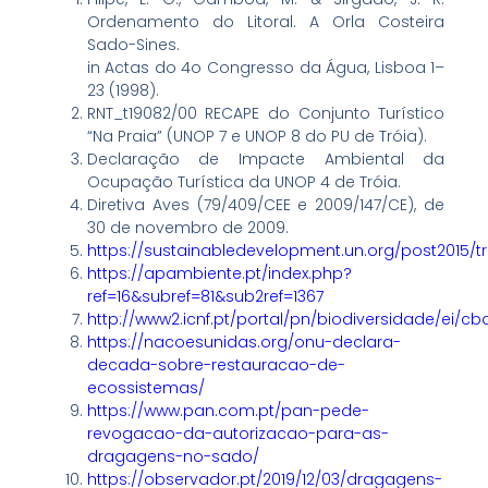
Ordenamento do Litoral. A Orla Costeira
Sado-Sines.
in Actas do 4o Congresso da Água, Lisboa 1–
23 (1998).
RNT_t19082/00 RECAPE do Conjunto Turístico
“Na Praia” (UNOP 7 e UNOP 8 do PU de Tróia).
Declaração de Impacte Ambiental da
Ocupação Turística da UNOP 4 de Tróia.
Diretiva Aves (79/409/CEE e 2009/147/CE), de
30 de novembro de 2009.
https://sustainabledevelopment.un.org/post2015/t
https://apambiente.pt/index.php?
ref=16&subref=81&sub2ref=1367
http://www2.icnf.pt/portal/pn/biodiversidade/ei/cb
https://nacoesunidas.org/onu-declara-
decada-sobre-restauracao-de-
ecossistemas/
https://www.pan.com.pt/pan-pede-
revogacao-da-autorizacao-para-as-
dragagens-no-sado/
https://observador.pt/2019/12/03/dragagens-