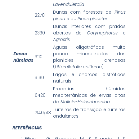
Lavenduletalia
Dunas com florestas de
Pinus
2270
pinea
e ou
Pinus pinaster
Dunas interiores com prados
2330
abertos de
Corynephorus
e
Agrostis
Águas oligotróficas muito
Zonas
pouco mineralizadas das
3110
húmidas
planícies arenosas
(
Littorelletalia uniflorae
)
Lagos e charcos distróficos
3160
naturais
Pradarias húmidas
6420
mediterrânicas de ervas altas
da
Molinio-Holoschoenion
Turfeiras de transição e turfeiras
7140pt3
ondulantes
REFERÊNCIAS
Filipe, L. G., Gamboa, M. & Sirgado, J. R.