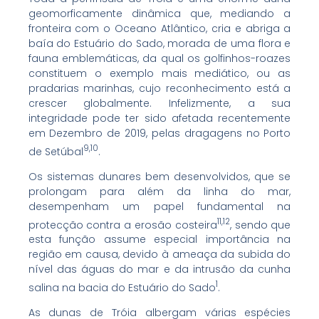
geomorficamente dinâmica que, mediando a
fronteira com o Oceano Atlântico, cria e abriga a
baía do Estuário do Sado, morada de uma flora e
fauna emblemáticas, da qual os golfinhos-roazes
constituem o exemplo mais mediático, ou as
pradarias marinhas, cujo reconhecimento está a
crescer globalmente. Infelizmente, a sua
integridade pode ter sido afetada recentemente
em Dezembro de 2019, pelas dragagens no Porto
9,10
de Setúbal
.
Os sistemas dunares bem desenvolvidos, que se
prolongam para além da linha do mar,
desempenham um papel fundamental na
11,12
protecção contra a erosão costeira
, sendo que
esta função assume especial importância na
região em causa, devido à ameaça da subida do
nível das águas do mar e da intrusão da cunha
1
salina na bacia do Estuário do Sado
.
As dunas de Tróia albergam várias espécies