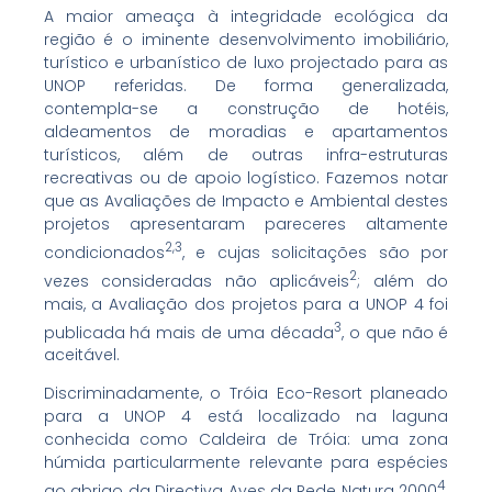
A maior ameaça à integridade ecológica da
região é o iminente desenvolvimento imobiliário,
turístico e urbanístico de luxo projectado para as
UNOP referidas. De forma generalizada,
contempla-se a construção de hotéis,
aldeamentos de moradias e apartamentos
turísticos, além de outras infra-estruturas
recreativas ou de apoio logístico. Fazemos notar
que as Avaliações de Impacto e Ambiental destes
projetos apresentaram pareceres altamente
2,3
condicionados
, e cujas solicitações são por
2
vezes consideradas não aplicáveis
; além do
mais, a Avaliação dos projetos para a UNOP 4 foi
3
publicada há mais de uma década
, o que não é
aceitável.
Discriminadamente, o Tróia Eco-Resort planeado
para a UNOP 4 está localizado na laguna
conhecida como Caldeira de Tróia: uma zona
húmida particularmente relevante para espécies
4
ao abrigo da Directiva Aves da Rede Natura 2000
.