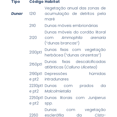
Tipo
Código
Habitat
Vegetação anual das zonas de
Dunar
1210
acumulação de detritos pela
maré
2110
Dunas móveis embrionárias
Dunas móveis do cordão litoral
2120
com
Ammophila arenaria
(“dunas brancas”)
Dunas fixas com vegetação
2130pt1
herbácea (“dunas cinzentas”)
Dunas fixas descalcificadas
2150pt1
atlânticas (
Calluno Ulicetea
)
2190pt1
Depressões húmidas
e pt2
intradunares
2230pt1
Dunas com prados da
e pt2
Malcolmietalia
2250pt1
Dunas litorais com
Juniperus
e pt2
spp.
Dunas com vegetação
2260
esclerófila da
Cisto-