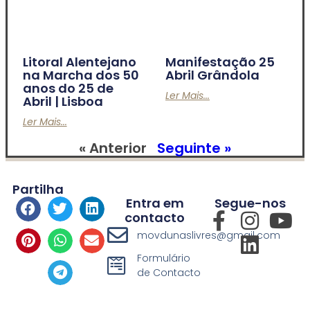
Litoral Alentejano
Manifestação 25
na Marcha dos 50
Abril Grândola
anos do 25 de
Ler Mais...
Abril | Lisboa
Ler Mais...
« Anterior
Seguinte »
Partilha
Entra em
Segue-nos
contacto
movdunaslivres@gmail.com
Formulário
de Contacto