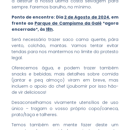
a destruir a nossa última costa selvagem para
sempre. Faremos barulho, no mínimo.
Ponto de encontro: Dia
2 de Agosto de 2024
, em
frente ao
Parque de Campismo da Galé
*agora
encerrado*, às
18h
.
Será necessário trazer saco cama quente, pára
vento, colchão, mantas. Vamos tentar evitar
tendas para nos mantermos no limite do protesto
legal.
Oferecemos água, e podem trazer também
snacks e bebidas; mais detalhes sobre comida
(jantar e peq almoço) viram em breve, mas
incluem o apoio do chef Ljoubomir por isso hão-
de vir deliciosos!
Desaconselhamos vivamente utensílios de uso
único – tragam o vosso próprio copo/caneca,
prato/taça e talheres.
Temos também em mente fazer deste um