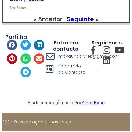
Ler Mais...
« Anterior
Seguinte »
Partilha
Entra em
Segue-nos
contacto
movdunaslivres@gmail.com
Formulário
de Contacto
Ajuda à tradução pela
ProZ Pro Bono
2025 © Associação Dunas Livres