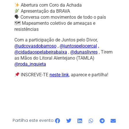
Abertura com Coro da Achada
Apresentação da BRAVA
🗣 Conversa com movimentos de todo o país
🗺 Mapeamento coletivo de ameaças e
resistências
Com a participação de Juntos pelo Divor,
@udcovasdobarroso
,
@juntospelocercal
,
@cidadaospelabeirabaixa
,
@dunaslivres
, Tirem
as Mãos do Litoral Alentejano (TAMLA)
@roda_inquieta
INSCREVE-TE
neste link
, aparece e partilha!
Partilha este evento: