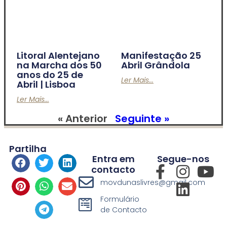
Litoral Alentejano
Manifestação 25
na Marcha dos 50
Abril Grândola
anos do 25 de
Ler Mais...
Abril | Lisboa
Ler Mais...
« Anterior
Seguinte »
Partilha
Entra em
Segue-nos
contacto
movdunaslivres@gmail.com
Formulário
de Contacto