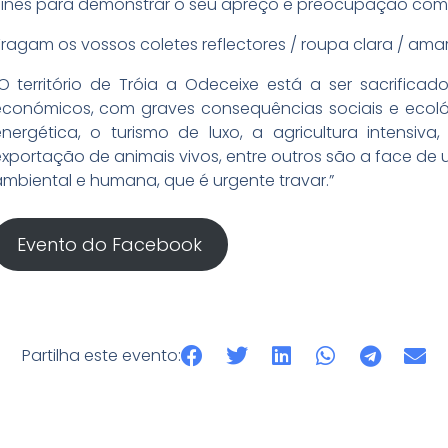
ines para demonstrar o seu apreço e preocupação com o 
ragam os vossos coletes reflectores / roupa clara / amar
O território de Tróia a Odeceixe está a ser sacrifica
conómicos, com graves consequências sociais e ecológi
nergética, o turismo de luxo, a agricultura intensiva
xportação de animais vivos, entre outros são a face d
mbiental e humana, que é urgente travar.”
Evento do Facebook
Partilha este evento: