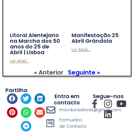
Litoral Alentejano
Manifestação 25
na Marcha dos 50
Abril Grândola
anos do 25 de
Ler Mais...
Abril | Lisboa
Ler Mais...
« Anterior
Seguinte »
Partilha
Entra em
Segue-nos
contacto
movdunaslivres@gmail.com
Formulário
de Contacto